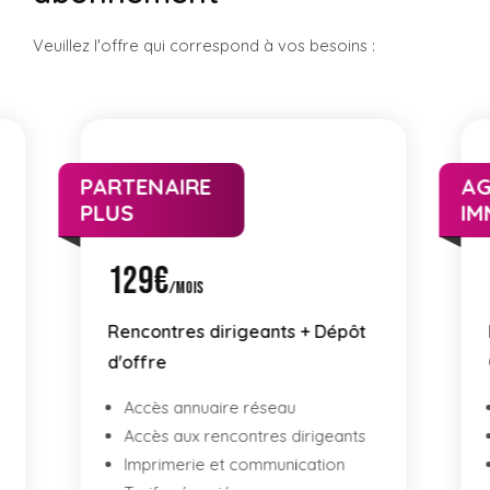
Veuillez l'offre qui correspond à vos besoins :
AGENCE
P
IMMOBILIÈRE
M
149€
/mois
Rencontres dirigeants +
Centrale d'achat
Accès annuaire réseau
Accès aux rencontres dirigeants
Imprimerie et communication